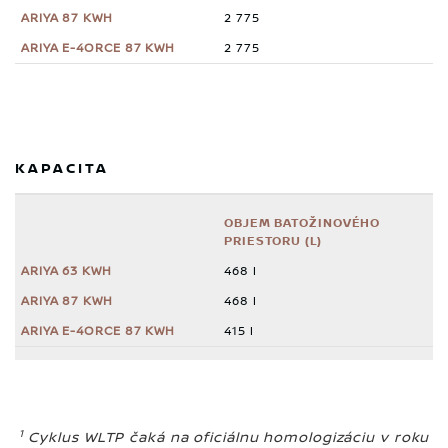
2 775
2 775
KAPACITA
OBJEM BATOŽINOVÉHO
PRIESTORU (L)
468 l
468 l
415 l
1
Cyklus WLTP čaká na oficiálnu homologizáciu v roku