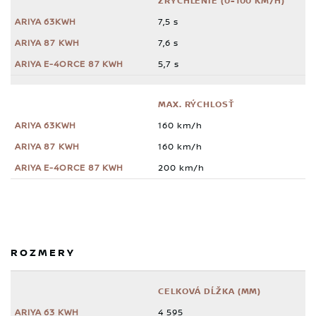
ZRÝCHLENIE (0-100 KM/H)
7,5 s
7,6 s
5,7 s
MAX. RÝCHLOSŤ
160 km/h
160 km/h
200 km/h
ROZMERY
CELKOVÁ DĹŽKA (MM)
4 595