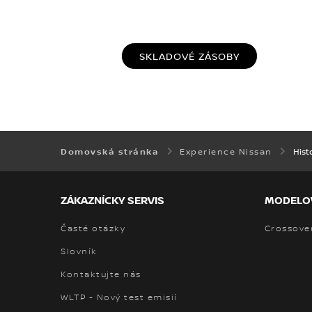
SKLADOVÉ ZÁSOBY
Experience Nissan
Hist
Domovská stránka
ZÁKAZNÍCKY SERVIS
MODELO
Časté otázky
Crossove
Slovník
Kontaktujte nás
WLTP - Nový test emisií