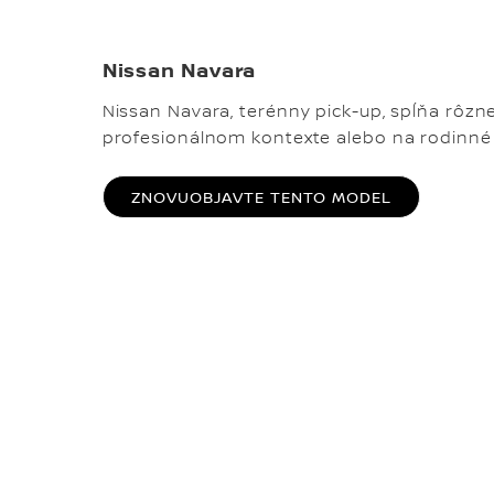
Nissan Navara
Nissan Navara, terénny pick-up, spĺňa rôzn
profesionálnom kontexte alebo na rodin
ZNOVUOBJAVTE TENTO MODEL