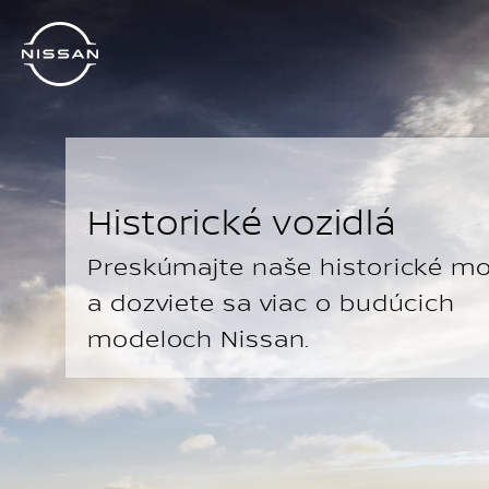
Prejsť
na
hlavný
obsah
Historické vozidlá
Preskúmajte naše historické m
a dozviete sa viac o budúcich
modeloch Nissan.