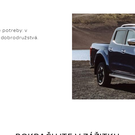
e potreby: v
né dobrodružstvá.