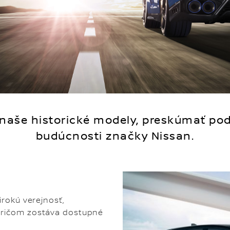
naše historické modely, preskúmať po
budúcnosti značky Nissan.
irokú verejnosť,
 pričom zostáva dostupné