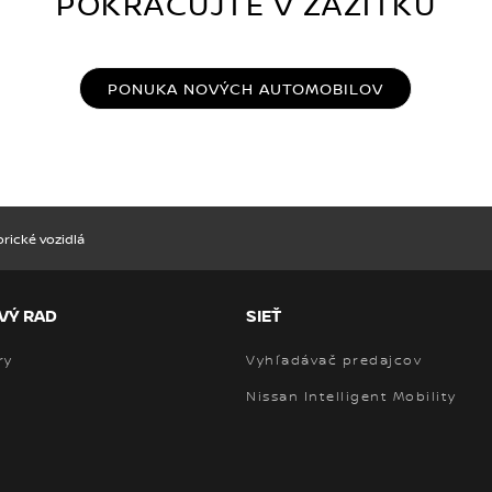
POKRAČUJTE V ZÁŽITKU
PONUKA NOVÝCH AUTOMOBILOV
orické vozidlá
VÝ RAD
SIEŤ
ry
Vyhľadávač predajcov
Nissan Intelligent Mobility