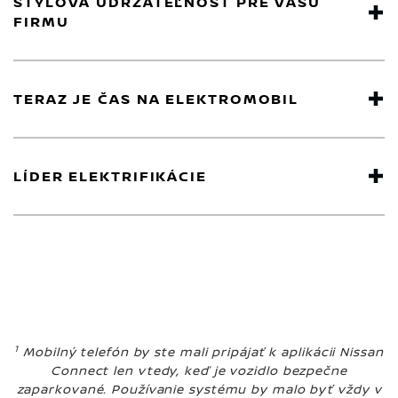
ŠTÝLOVÁ UDRŽATEĽNOSŤ PRE VAŠU
FIRMU
TERAZ JE ČAS NA ELEKTROMOBIL
LÍDER ELEKTRIFIKÁCIE
1
Mobilný telefón by ste mali pripájať k aplikácii Nissan
Connect len vtedy, keď je vozidlo bezpečne
zaparkované. Používanie systému by malo byť vždy v