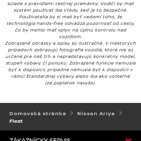
súlade s pravidlami cestnej premávky. Vodiči by mali
systém používať iba vtedy, keď je to bezpečné.
Používatelia by si mali byť vedomí toho, že
technológia hands-free odvádza pozornosť od cesty,
čo by mohlo mať vplyv na úplnú kontrolu nad
vozidlom.
Zobrazené obrázky a opisy sú ilustračné. V niektorých
prípadoch zobrazujú fotografie vozidlá, ktoré nie sú
určené pre náš trh a nepredstavujú konkrétny model,
stupeň výbavy či ponuku. Zobrazené funkcie nemusia
byť k dispozícii, prípadne nemusia byť k dispozícii v
rámci štandardnej výbavy alebo iba ako voliteľné
(za poplatok navyše).
Domovská stránka
Nissan Ariya
Fleet
ZÁKAZNÍCKY SERVIS