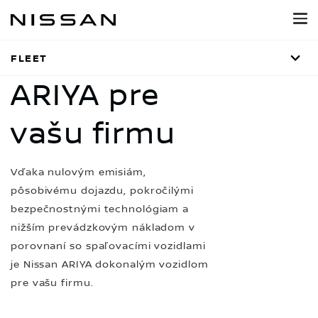
Prejsť
na
hlavný
obsah
FLEET
ARIYA pre
vašu firmu
Vďaka nulovým emisiám,
pôsobivému dojazdu, pokročilými
bezpečnostnými technológiam a
nižším prevádzkovým nákladom v
porovnaní so spaľovacími vozidlami
je Nissan ARIYA dokonalým vozidlom
pre vašu firmu.