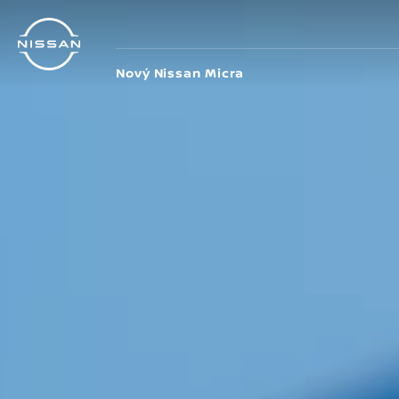
Prejsť
na
hlavný
obsah
Nový Nissan Micra