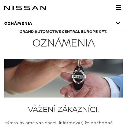
Prejsť
na
hlavný
obsah
OZNÁMENIA
GRAND AUTOMOTIVE CENTRAL EUROPE KFT.
OZNÁMENIA
VÁŽENÍ ZÁKAZNÍCI,
týmto by sme vás chceli informovať, že obchodné