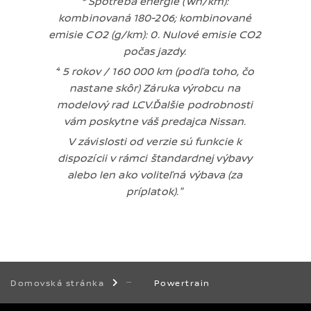
³ Spotreba energie (Wh/km):
kombinovaná 180-206; kombinované
emisie CO2 (g/km): 0. Nulové emisie CO2
počas jazdy.
⁴ 5 rokov / 160 000 km (podľa toho, čo
nastane skôr) Záruka výrobcu na
modelový rad LCV.Ďalšie podrobnosti
vám poskytne váš predajca Nissan.
V závislosti od verzie sú funkcie k
dispozícii v rámci štandardnej výbavy
alebo len ako voliteľná výbava (za
príplatok)."
Powertrain
Domovská stránka