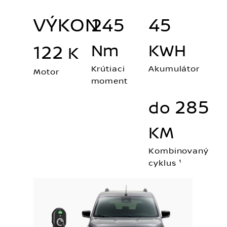
VÝKON
245
45
122
Nm
KWH
K
Krútiaci
Akumulátor
Motor
moment
285
do
KM
Kombinovaný
cyklus ¹