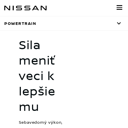
Prejsť
na
hlavný
POWERTRAIN
obsah
Sila
meniť
veci k
lepšie
mu
Sebavedomý výkon,