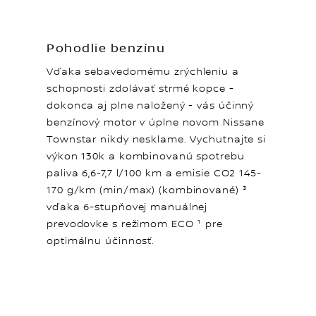
Pohodlie benzínu
Vďaka sebavedomému zrýchleniu a
schopnosti zdolávať strmé kopce -
dokonca aj plne naložený - vás účinný
benzínový motor v úplne novom Nissane
Townstar nikdy nesklame. Vychutnajte si
výkon 130k a kombinovanú spotrebu
paliva 6,6-7,7 l/100 km a emisie CO2 145-
170 g/km (min/max) (kombinované) ³
vďaka 6-stupňovej manuálnej
prevodovke s režimom ECO ¹ pre
optimálnu účinnosť.