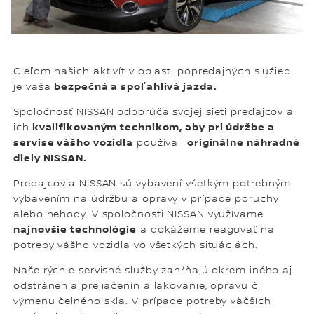
Cieľom našich aktivít v oblasti popredajných služieb
je vaša
bezpečná a spoľahlivá jazda.
Spoločnosť NISSAN odporúča svojej sieti predajcov a
ich
kvalifikovaným technikom, aby pri údržbe a
servise vášho vozidla
používali
originálne náhradné
diely NISSAN.
Predajcovia NISSAN sú vybavení všetkým potrebným
vybavením na údržbu a opravy v prípade poruchy
alebo nehody. V spoločnosti NISSAN využívame
najnovšie technológie
a dokážeme reagovať na
potreby vášho vozidla vo všetkých situáciách.
Naše rýchle servisné služby zahŕňajú okrem iného aj
odstránenia preliačenín a lakovanie, opravu či
výmenu čelného skla. V prípade potreby väčších