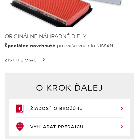
ORIGINÁLNE NÁHRADNÉ DIELY
Špeciálne navrhnuté
pre vaše vozidlo NISSAN.
ZISTITE VIAC
O KROK ĎALEJ
ŽIADOSŤ O BROŽÚRU
VYHĽADAŤ PREDAJCU