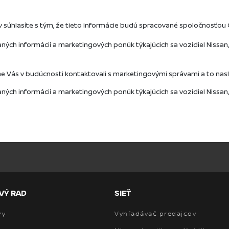
VÝ RAD
SIEŤ
ry
Vyhľadávač predajcov