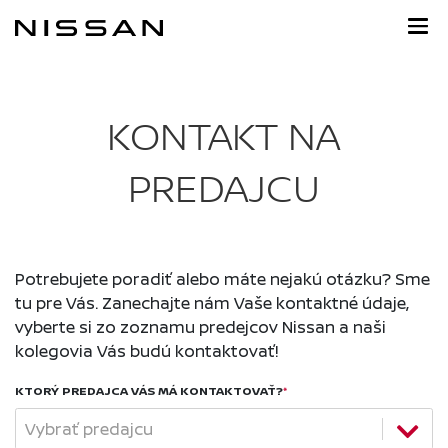
Prejsť
na
hlavný
obsah
KONTAKT NA
PREDAJCU