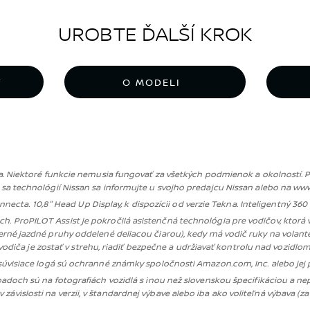
UROBTE ĎALŠÍ KROK
Y
O MODELI
ča. Niektoré funkcie nemusia fungovať za všetkých podmienok a okolností.
 sa technológií Nissan sa informujte u svojho predajcu Nissan alebo na www
nnecta. 10,8" Head Up Display, k dispozícii od verzie Tekna. Inteligentný 36
idlách. ProPILOT Assist je pokročilá asistenčná technológia pre vodičov, kt
erné jazdné pruhy oddelené deliacou čiarou), kedy má vodič ruky na volant
vodiča je zostať v strehu, riadiť bezpečne a udržiavať kontrolu nad vozidlom
 súvisiace logá sú ochranné známky spoločnosti Amazon.com, Inc. alebo jej 
padoch sú na fotografiách vozidlá s inou než slovenskou špecifikáciou a 
 závislosti na verzii, v štandardnej výbave alebo iba ako voliteľná výbava (za 