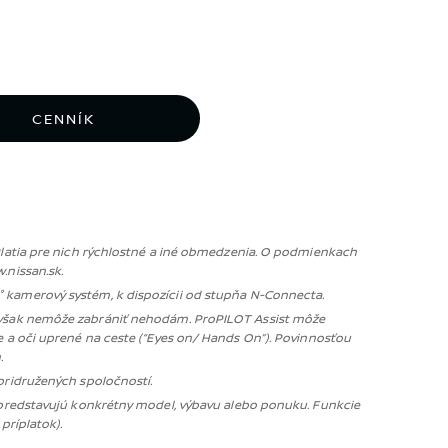
CENNÍK
 Platia pre nich rýchlostné a iné obmedzenia. O podmienkach
.nissan.sk.
0 ° kamerový systém, k dispozícii od stupňa N-Connecta.
orá však nemôže zabrániť nehodám. ProPILOT Assist môže
e a oči uprené na ceste (“Eyes on/ Hands On”). Povinnosťou
.
pridružených spoločností.
nepredstavujú konkrétny model, výbavu alebo ponuku. Funkcie
príplatok).