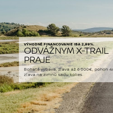
VÝHODNÉ FINANCOVANIE IBA 2,99%.
ODVÁŽNYM X-TRAIL
PRAJE
Bohatá výbava, zľava až 6 000€, pohon 4
zľava na zimnú sadu kolies.