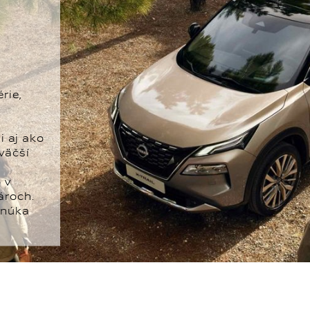
rie,
i aj ako
väčší
 v
ároch.
onúka