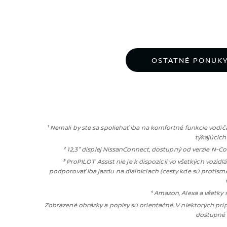
OSTATNÉ PONUK
¹ Nemali by ste sa spoliehať iba na komfortné funkcie vodi
týkajúcich
² 12,3" displej NissanConnect, dostupný od verzie N-Co
³ ProPILOT Assist nie je k dispozícii vo všetkých voz
podporovať iba jazdu na diaľniciach (cesty kde sú protism
⁴ Amazon, Alexa a všetky
Zobrazené obrázky a popisy sú orientačné. V niektorých prí
dostupné v