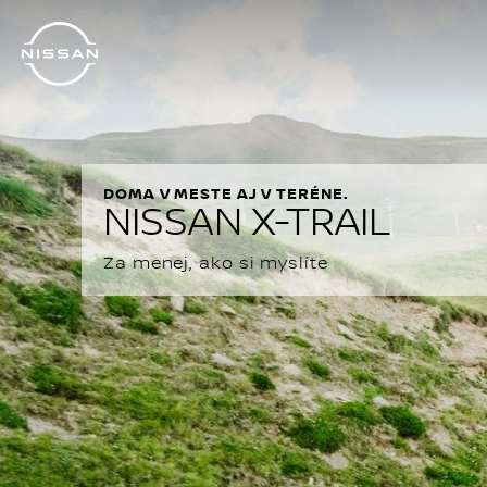
Prejsť
na
hlavný
obsah
DOMA V MESTE AJ V TERÉNE.
NISSAN X-TRAIL
Za menej, ako si myslíte