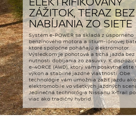
ELEKTRIFIKOVANÝ
ZÁŽITOK, TERAZ BEZ
NABÍJANIA ZO SIETE
Systém e-POWER sa skladá z úsporného
benzínového motora a lítium-iónovej baté
ktoré spoločne poháňajú elektromotor.
Výsledkom je pohotová a tichá jazda bez
nutnosti dobíjania zo zásuvky. K dispozíci
e-4ORCE (AWD), ktorý vám poskytne ešte 
výkon a stabilné jazdné vlastnosti. Obe
technológie vám umožnia zažiť jazdu ako
elektromobile vo všetkých jazdných scen
Jedinečná technológia Nissanu X-Trail p
viac ako tradičný hybrid.