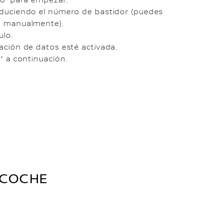
roduciendo el número de bastidor (puedes
lo manualmente).
ulo.
lación de datos esté activada.
o” a continuación.
 COCHE