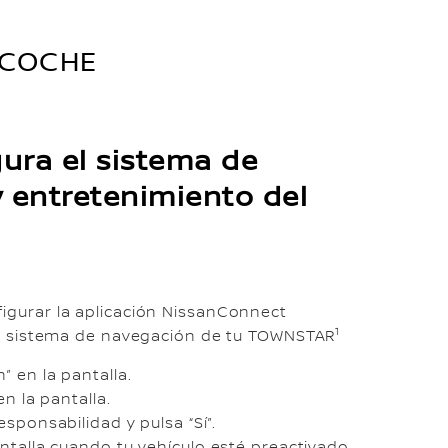
 COCHE
gura el sistema de
 entretenimiento del
igurar la aplicación NissanConnect
1
 el sistema de navegación de tu TOWNSTAR
” en la pantalla.
en la pantalla.
esponsabilidad y pulsa “Sí”.
antalla cuando tu vehículo esté preactivado.