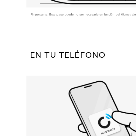
¹Importante: Este paso puede no ser necesario en función del kilometraje 
EN TU TELÉFONO