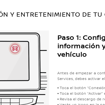
ÓN Y ENTRETENIMIENTO DE TU
Paso 1: Confi
información y
vehículo
Antes de empezar a conf
Services, debes activar
▪ Toca el botón “Conexión
▪ Toca el botón “Activar” 
▪ Revisa el descargo de r
▪ Verás un icono en la p