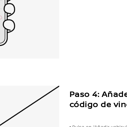
Paso 4: Añade
código de vin
▪ Pulsa en “Añadir vehíc