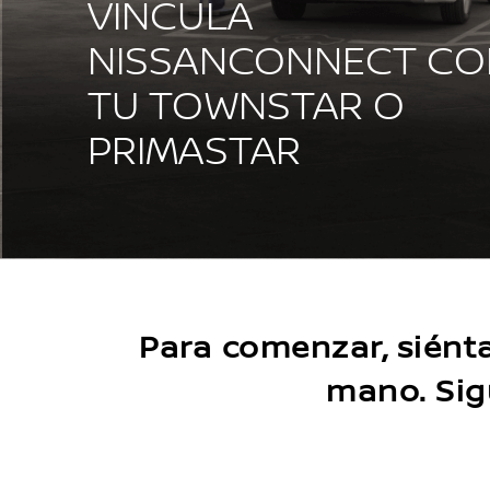
VINCULA
NISSANCONNECT CO
TU TOWNSTAR O
PRIMASTAR
Para comenzar, siénta
mano. Sig